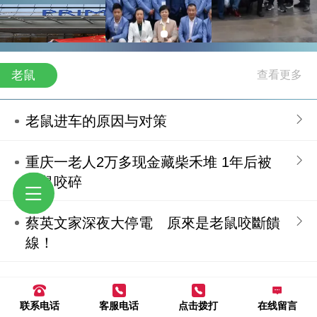
老鼠
老鼠进车的原因与对策
重庆一老人2万多现金藏柴禾堆 1年后被
老鼠咬碎
蔡英文家深夜大停電 原來是老鼠咬斷饋
線！
流行性出血热：老鼠传播，但并非鼠疫。
联系电话
客服电话
点击拨打
在线留言