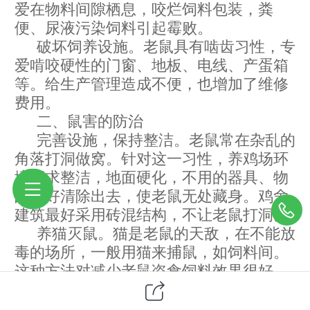
爱在物料间隙栖息，咬烂饲料包装，粪
便、尿液污染饲料引起霉败。
破坏饲养设施。老鼠具有啮齿习性，专
爱啃咬硬性的门窗、地板、电线、产蛋箱
等。给生产管理造成不便，也增加了维修
费用。
二、鼠害的防治
完善设施，保持整洁。老鼠常在杂乱的
角落打洞做窝。针对这一习性，养鸡场环
境要求整洁，地面硬化，不用的器具、物
品最好清除出去，使老鼠无处藏身。鸡舍
建筑最好采用砖混结构，不让老鼠打洞。
养猫灭鼠。猫是老鼠的天敌，在不能放
毒的场所，一般用猫来捕鼠，如饲料间。
这种方法对减少老鼠盗食饲料效果很好。
机械灭鼠。常用的捕鼠器有平板夹、踏
板夹、诱鼠笼等，通常夜间将捕鼠器放在