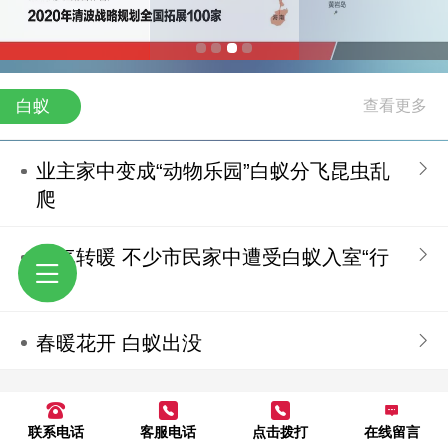
白蚁
业主家中变成“动物乐园”白蚁分飞昆虫乱
爬
天气转暖 不少市民家中遭受白蚁入室“行
凶”
春暖花开 白蚁出没
地 址：黄石市西塞山区月亮山新103-1号
联系电话
客服电话
点击拨打
在线留言
电话：
13477759855
手机：
15871182621