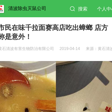
清波除虫灭鼠公司
搜索
个人中
市民在味千拉面赛高店吃出蟑螂 店方
称是意外！
黄石清波有害生物防治有限公司
2019-04-14
来源：黄石清