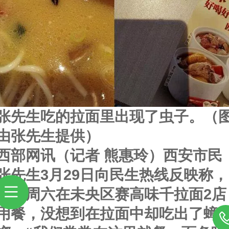
张先生吃的拉面里出现了虫子。（
由张先生提供）
西部网讯（记者 熊惠玲）西安市民
张先生3月29日向民生热线反映称，
自己周六在未央区赛高味千拉面2店
用餐，没想到在拉面中却吃出了蟑